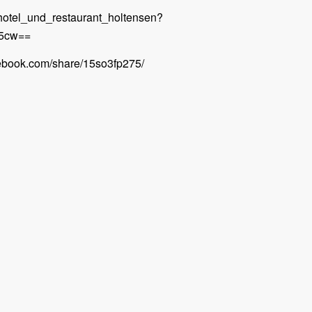
hotel_und_restaurant_holtensen?
5cw==
cebook.com/share/15so3fp275/