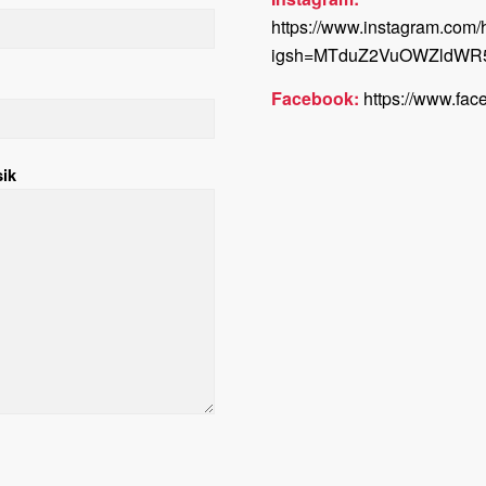
https://www.instagram.com/
igsh=MTduZ2VuOWZldWR
Facebook:
https://www.fa
sik